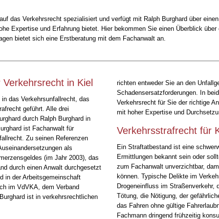
auf das Verkehrsrecht spezialisiert und verfügt mit Ralph Burghard über eine
ohe Expertise und Erfahrung bietet. Hier bekommen Sie einen Überblick übe
agen bietet sich eine Erstberatung mit dem Fachanwalt an.
 Verkehrsrecht in Kiel
richten entweder Sie an den Unfallge
Schadensersatzforderungen. In beide
 in das Verkehrsunfallrecht, das
Verkehrsrecht für Sie der richtige A
frecht geführt. Alle drei
mit hoher Expertise und Durchsetzun
urghard durch Ralph Burghard in
Burghard ist Fachanwalt für
Verkehrsstrafrecht für K
allrecht. Zu seinen Referenzen
Ein Straftatbestand ist eine schwerw
 Auseinandersetzungen als
Ermittlungen bekannt sein oder soll
merzensgeldes (im Jahr 2003), das
zum Fachanwalt unverzichtbar, dami
and durch einen Anwalt durchgesetzt
können. Typische Delikte im Verkehr
ed in der Arbeitsgemeinschaft
Drogeneinfluss im Straßenverkehr, d
auch im VdVKA, dem Verband
Tötung, die Nötigung, der gefährlich
urghard ist in verkehrsrechtlichen
das Fahren ohne gültige Fahrerlaubn
Fachmann dringend frühzeitig konsul