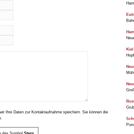
Hamb
Eut
Bahn
Ham
Neue
Kiel
Hopf
Neu
Mühl
Neu
Groß
Ros
Grub
wir Ihre Daten zur Kontaktaufnahme speichern. Sie können die
n.
Sch
Pusc
le das Symbol
Stern
.