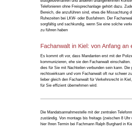
Bußgeldverfahren und anderen unangenehmen Konse
Telefonieren ohne Freisprechanlage gehört dazu. Zude
Bereich, die anzuführen sind, etwa die Missachtung 
Ruhezeiten bei LKW- oder Busfahrern. Der Fachanwalt 
sorgfältig und sachkundig, wenn Sie eine solche ver
zu führen haben
Fachanwalt in Kiel: von Anfang an 
Es kommt oft vor, dass Mandanten erst mit der Poliz
kommunizieren, ehe sie den Fachanwalt einschalten. 
dies für Sie mit Nachteilen verbunden sein kann. Die
rechtswirksam und vom Fachanwalt oft nur schwer zu 
lieber gleich den Fachanwalt für Verkehrsrecht in Kie
für Sie effizient übernehmen wird.
Die Mandatsannahmestelle mit der zentralen Telefonnu
zuständig. Von montags bis freitags (zwischen 8 Uhr
hier Ihren Termin bei Fachmann Ralph Burghard in Kie