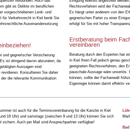
quenzen verbunden. Auch das
Einigung ebenso angestrebt werden,
m gibt es Delikte im beruflichen
Rechtsverfahren wird der Fachanwalt
der vorgeschriebenen Lenk- und
Es hängt unter anderem von den Erf
für Verkehrsrecht in Kiel berät Sie
gegnerischen Partei zu einer Einigu
kehrsrechtliche Auseinandersetzung
erfolgt für Sie mit hoher Transpar
Erstberatung beim Fach
vereinbaren
einbeziehen!
Beratung durch den Experten hat e
ei und gegnerischer Versicherung
in Kiel Ihren Fall jedoch genau ges
Es ist dringend davon abzuraten, da
geeigneten Rechtsverfahren, den E
 getätigten Aussagen sind
pauschale Aussage wäre unseriös. U
revidieren. Konsultieren Sie daher
können, sollte der Fachanwalt frühze
l, der die relevante Kommunikation
Eigenregie können damit effektiv v
mmer ist auch für die Terminsvereinbarung für die Kanzlei in Kiel
Lübe
 und 18 Uhr) und samstags (zwischen 9 und 13 Uhr) können Sie sich
Marl
l sichern. Auch per Mail sind Ansprechpartner verfügbar!
Bad