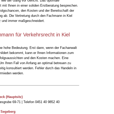
 wie der Gang vor Gericht. Das optimale
 mit Ihnen in einer soliden Erstberatung besprechen.
olgschancen, den Kosten und der Bereitschaft der
ng ab. Die Vertretung durch den Fachmann in Kiel
enz und immer maßgeschneidert.
mann für Verkehrsrecht in Kiel
ine hohe Bedeutung. Erst dann, wenn der Fachanwalt
childert bekommt, kann er Ihnen Informationen zum
rfolgsaussichten und den Kosten machen. Eine
m Ihren Fall von Anfang an optimal betreuen zu
itig konsultiert werden. Fehler durch das Handeln in
ermieden werden.
ck (Hauptsitz)
esgrube 69-71 | Telefon 0451 40 9852 40
 Segeberg