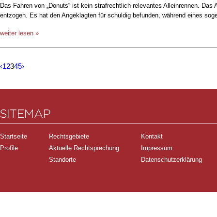
Das Fahren von „Donuts“ ist kein strafrechtlich relevantes Alleinrennen. Das
entzogen. Es hat den Angeklagten für schuldig befunden, während eines sog
weiter lesen »
‹
1
2
3
4
5
›
SITEMAP
Startseite
Rechtsgebiete
Kontakt
Profile
Aktuelle Rechtsprechung
Impressum
Standorte
Datenschutzerklärung